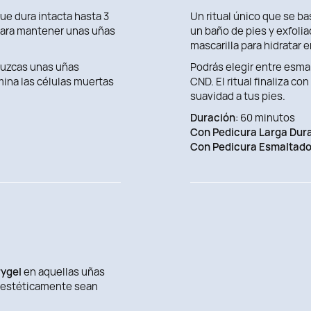
e dura intacta hasta 3
Un ritual único que se ba
 para mantener unas uñas
un baño de pies y exfoli
mascarilla para hidratar e
luzcas unas uñas
Podrás elegir entre esma
mina las células muertas
CND. El ritual finaliza c
suavidad a tus pies.
Duración
: 60 minutos
Con Pedicura Larga Dur
Con Pedicura Esmaltad
rygel
en aquellas uñas
e estéticamente sean