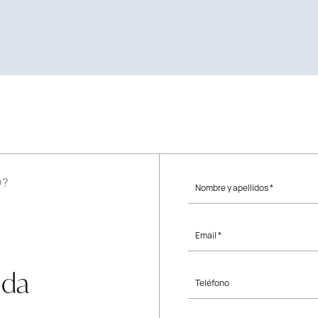
O?
Nombre y apellidos *
Email *
uda
Teléfono