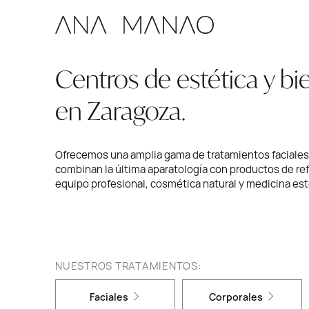
Centros de estética y bi
Volver
Volver
Volver
Volver
Volver
Volver
Volver
Volver
Volver
Volver
Volver
Volver
Volver
Volver
Volver
Volver
Volver
en Zaragoza.
Tratamientos faciales
Mirada
Dermoestéticos
Dermoestéticos
Dermoestéticos
Depilación
Tratamientos corporales
Específicos reductores
Masajes
Depilación
Manos y pies
Medicina estética
Facial
Corporal
Capilar
Fisioterapia
Quiénes somos
antiedad
limpieza / purificantes
específicos
Ofrecemos una amplia gama de tratamientos faciales
combinan la última aparatología con productos de ref
equipo profesional, cosmética natural y medicina est
NUESTROS TRATAMIENTOS:
Faciales
Corporales