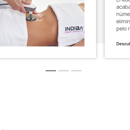
acaba
númer
elimi
pelo 
Descub