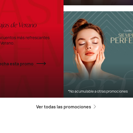
jas de Verano
scuentos más refrescantes
 Verano.
echa esta promo
*No acumulable a otras promociones
Ver todas las promociones