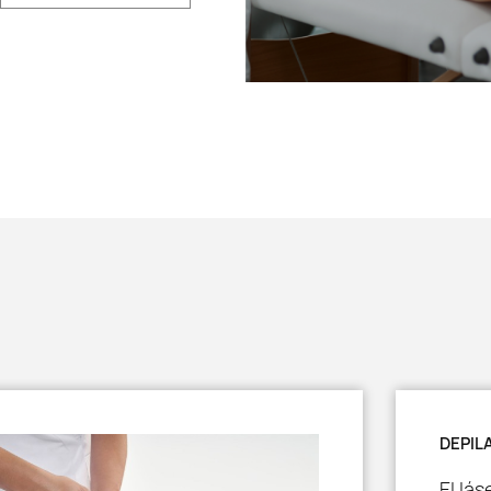
DEPIL
El lá