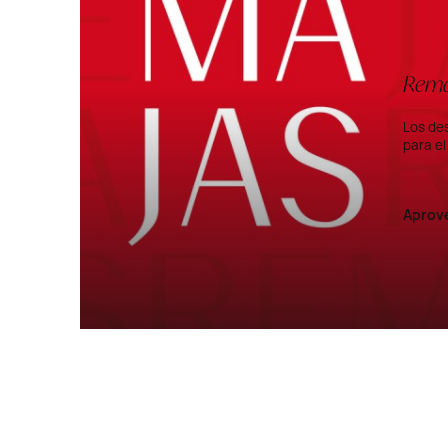
Rema
Los de
para el
Aprov